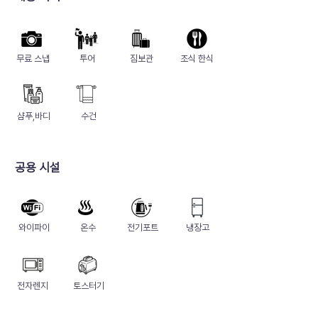
무료 스냅
투어
짐보관
​조식 한식
샴푸,바디
수건
​공용 시설
와이파이
온수
​전기포트
냉장고
​전자렌지
토스터기