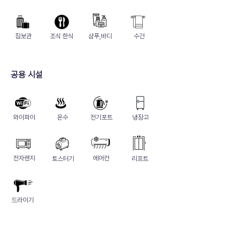
짐보관
​조식 한식
샴푸,바디
수건
​공용 시설
와이파이
온수
​전기포트
냉장고
​전자렌지
에어컨
토스터기
리프트
​드라이기