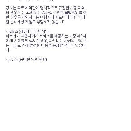
당사는 파트너 약관에 명시적으로 규정된 사항 이외
의 경우 또는 고의 또는 중과실로 인한 불법행위를 행
한 경우를 제외하고는 여행자나 파트너에 대한 어떠
한 손해배상 책임도 부담하지 않습니다
제26조 (제3자에 대한 책임)
파트너가 여행자에게 서비스를 제공하는 도중 제3자
에게 손해를 발생시킨 경우, 파트너는 자신의 고의 또
는 과실로 인해 발생한 비용을 분담할 책임이 있습니
다.
제27조 (중대한 약관 위반)
1. 파트너약관에 따라, 다음 각 항목은 중대한 위반으
로 간주됩니다.
(1) 파트너가 당사의 사전 서면 동의 없이 여행이 확정
되기 이전에 자신의 정보를 여행 대기자에게 제공하
는 경우
(2) 파트너가 허위 예약을 하거나 여행자와의 분쟁을
일으키는 등, 당사의 명성, 평판 또는 이미지를 손상
시키는 행위를 하는 경우
(3) 여행자로부터 여행 진행과 관련하여 2회 이상의
컴플레인이 접수되고, 당사가 객관적으로 확인 결과
해당 컴플레인이 파트너약관을 위반한 것으로 판단되
는 경우