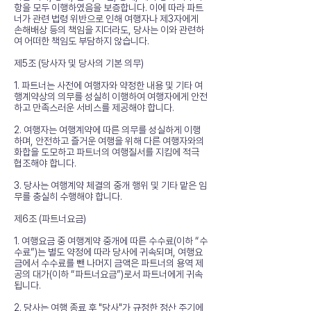
항을 모두 이행하였음을 보증합니다. 이에 따라 파트
너가 관련 법령 위반으로 인해 여행자나 제3자에게
손해배상 등의 책임을 지더라도, 당사는 이와 관련하
여 어떠한 책임도 부담하지 않습니다.
제5조 (당사자 및 당사의 기본 의무)
1. 파트너는 사전에 여행자와 약정한 내용 및 기타 여
행계약상의 의무를 성실히 이행하여 여행자에게 안전
하고 만족스러운 서비스를 제공해야 합니다.
2. 여행자는 여행계약에 따른 의무를 성실하게 이행
하며, 안전하고 즐거운 여행을 위해 다른 여행자와의
화합을 도모하고 파트너의 여행질서를 지킴에 적극
협조해야 합니다.
3. 당사는 여행계약 체결의 중개 행위 및 기타 맡은 임
무를 충실히 수행해야 합니다.
제6조 (파트너요금)
1. 여행요금 중 여행계약 중개에 따른 수수료(이하 “수
수료”)는 별도 약정에 따라 당사에 귀속되며, 여행요
금에서 수수료를 뺀 나머지 금액은 파트너의 용역 제
공의 대가(이하 “파트너요금”)로서 파트너에게 귀속
됩니다.
2. 당사는 여행 종료 후 "당사"가 규정한 정산 주기에