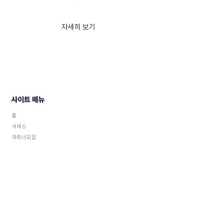
자세히 보기
사이트 메뉴
홈
서비스
파트너모집
문의
개인정보 취급방침
​개인정보 수집 동의(SNS 파트너)
​위치기반서비스 약관
이용약관(회원용)
이용약관(파트너)
​이용약관(SNS 파트너)