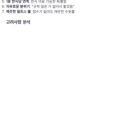
1층 한식당 연계
: 한식 이용 가능한 특별함
자유로운 분위기
: "규칙 많은 거 없어서 좋았음"
깨끗한 알프스 물
: 정수기 없이도 깨끗한 수돗물
고려사항 분석
성수기 2박 이상
: 1박 예약 제한
미성년자 불가
: 도미토리 이용 제한
공용 시설
: 화장실·샤워실 3개씩으로 붐빌 수 있음
에어컨 없음
: 유럽 특성상 여름철 더위 고려 필요
수치로 보는 종합 평가
위치
: ⭐⭐⭐⭐⭐ (98점)
시설
: ⭐⭐⭐⭐⭐ (96점)
서비스
: ⭐⭐⭐⭐⭐ (95점)
조식
: ⭐⭐⭐⭐ (90점)
청결
: ⭐⭐⭐⭐⭐ (96점)
가성비
: ⭐⭐⭐⭐⭐ (94점)
⭐ 종합 점수: 95점
추천 대상 분석