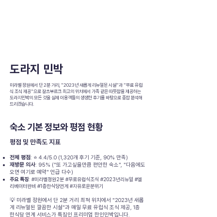
도라지 민박
미라벨 정원에서 단 2분 거리, "2023년 새롭게 리뉴얼된 시설"과 "무료 유럽
식 조식 제공"으로 잘츠부르크 최고의 위치에서 가족 같은 따뜻함을 제공하는
도라지민박의 모든 것을 실제 이용객들의 생생한 후기를 바탕으로 종합 분석해
드리겠습니다.
숙소 기본 정보와 평점 현황
평점 및 만족도 지표
전체 평점
: ⭐ 4.4/5.0 (1,320개 후기 기준, 90% 만족)
재방문 의사
: 95% ("또 가고싶을만큼 편안한 숙소", "다음에도
오면 여기로 예약" 언급 다수)
주요 특징
: #미라벨정원2분 #무료유럽식조식 #2023년리뉴얼 #엘
리베이터완비 #1층한식당연계 #자유로운분위기
💡 미라벨 정원에서 단 2분 거리 최적 위치에서 "2023년 새롭
게 리뉴얼된 깔끔한 시설"과 매일 무료 유럽식 조식 제공, 1층
한식당 연계 서비스가 특징인 프리미엄 한인민박입니다.