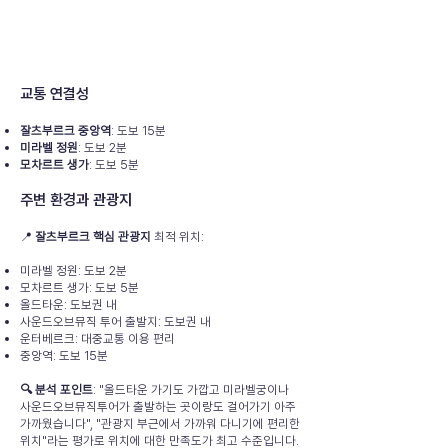
교통 연결성
잘츠부르크 중앙역
: 도보 15분
미라벨 정원
: 도보 2분
모차르트 생가
: 도보 5분
주변 환경과 관광지
📍
잘츠부르크 핵심 관광지
최적 위치:
미라벨 정원: 도보 2분
모차르트 생가: 도보 5분
올드타운: 도보권 내
사운드오브뮤직 투어 출발지: 도보권 내
운터베르크: 대중교통 이용 편리
중앙역: 도보 15분
🔍 분석 포인트
: "올드타운 가기도 가깝고 미라벨궁이나
사운드오브뮤직투어가 출발하는 곳이랑도 걸어가기 아주
가까웠습니다", "관광지 부근에서 가까워 다니기에 편리한
위치"라는 평가로 위치에 대한 만족도가 최고 수준입니다.