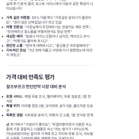
실제 후기 분석 결과, 호스트 서비스에서 다음과 같은 특징이 나
타났습니다:
가족 같은 따뜻함
: 95% 이용객이 "가족같은 분위기가 좋았어
요", "정이 많은 민박집입니다"라고 언급
여행 전문성
: "사장님께서 추천해주시는 관광지도 매우 만족",
"추천해주신 장소들을 여행하면서도 항상 만족"
세심한 배려
: "음료나 아이스크림이나 김치전, 케이크고 주시
고", "여행지도 물어봐 주시고"
편안한 소통
: "편하게 대해주시고", "중간중간 마주칠때마다"
지속적인 관심
: "7년 전에 머물고 이번에 다시 방문했는데 여전
히 재밌고"
가격 대비 만족도 평가
잘츠부르크 한인민박 시장 대비 분석
포함 서비스
: 매일 무료 조식, 엘리베이터, 무료 짐보관, 1층 한
식당
특별 위치
: 미라벨 정원 2분, 모차르트 생가 5분, 올드타운 도보
권
독특한 경험
: 자유로운 분위기, 여행자 간 소통, 1층 한식당 연계
💰 후기에서 "가성비가 좋아요", "유럽여행하면서 이용한 숙소
중에 가장 깔끔하고 시설좋은 숙소"라는 평가가 나타났으며,
79,800원이라는 합리적 가격에 최고 위치와 무료 조식, 리뉴얼
된 시설을 고려하면 매우 경쟁력 있는 가격입니다.