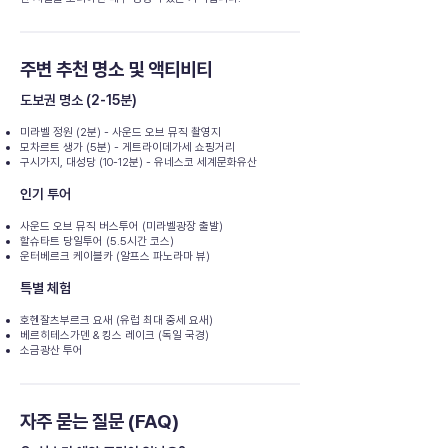
주변 추천 명소 및 액티비티
도보권 명소 (2-15분)
미라벨 정원 (2분) - 사운드 오브 뮤직 촬영지
모차르트 생가 (5분) - 게트라이데가세 쇼핑거리
구시가지, 대성당 (10-12분) - 유네스코 세계문화유산
인기 투어
사운드 오브 뮤직 버스투어 (미라벨광장 출발)
할슈타트 당일투어 (5.5시간 코스)
운터베르크 케이블카 (알프스 파노라마 뷰)
특별 체험
호헨잘츠부르크 요새 (유럽 최대 중세 요새)
베르히테스가덴 & 킹스 레이크 (독일 국경)
소금광산 투어
자주 묻는 질문 (FAQ)