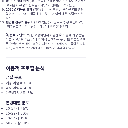
1층 한식당의 매력
(78% 언급) - "바로 밑에 한식집도 있어서",
"아래층이 무궁화 한식당이라", "내 집처럼 느껴지는 곳"
2023년 리뉴얼 효과
(75% 언급) - "화장실 욕실은 리모델링
했어요", "2023년 새롭게 리뉴얼", "시설이 매우 청결하게 관
리"
편안한 침구와 분위기
(70% 언급) - "침구도 엄청 포근해요",
"침구류도 진~짜 푹신합니다", "내 집같은 편안함"
🔍 분석 포인트
: "유럽 여행하면서 이용한 숙소 중에 가장 깔끔
하고 시설좋은 숙소", "내 집처럼 느껴지는 곳", "또 가고싶을만
큼 편안한 숙소"라는 표현이 지속적으로 나타나며, 특히 위치와
시설, 자유로운 분위기에 대한 만족도가 매우 높습니다.
이용객 프로필 분석
성별 분포
여성 여행객: 55%
남성 여행객: 40%
가족/중장년층: 5%
연령대별 분포
20-24세: 45%
25-29세: 30%
30-34세: 15%
50대 이상: 10%