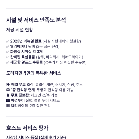
시설 및 서비스 만족도 분석
제공 시설 현황
✅
2023년 리뉴얼 완료
(시설의 현대화와 청결함)
✅
엘리베이터 완비
(2층 접근 편리)
✅
화장실·샤워실 각 3개
✅
완비된 욕실용품
(샴푸, 바디워시, 헤어드라이기)
✅
깨끗한 알프스 수돗물
(정수기 대신 깨끗한 수돗물)
도라지민박만의 독특한 서비스
🍽️
매일 무료 조식
: 유럽식 계란, 소시지, 식빵, 주스
🏨
1층 한식당 연계
: 무궁화 한식당 이용 가능
🧳
무료 짐보관
: 체크인 전/후 가능
🌃
야경투어 진행
: 특별 투어 서비스
🏢
엘리베이터
: 2층 접근 편리
호스트 서비스 평가
사장님 서비스 품질 (실제 후기 기준)