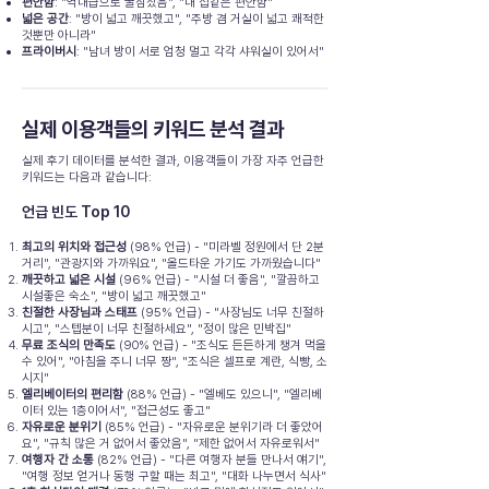
편안함
: "역대급으로 꿀잠잤음", "내 집같은 편안함"
넓은 공간
: "방이 넓고 깨끗했고", "주방 겸 거실이 넓고 쾌적한
것뿐만 아니라"
프라이버시
: "남녀 방이 서로 엄청 멀고 각각 샤워실이 있어서"
실제 이용객들의 키워드 분석 결과
실제 후기 데이터를 분석한 결과, 이용객들이 가장 자주 언급한
키워드는 다음과 같습니다:
언급 빈도 Top 10
최고의 위치와 접근성
(98% 언급) - "미라벨 정원에서 단 2분
거리", "관광지와 가까워요", "올드타운 가기도 가까웠습니다"
깨끗하고 넓은 시설
(96% 언급) - "시설 더 좋음", "깔끔하고
시설좋은 숙소", "방이 넓고 깨끗했고"
친절한 사장님과 스태프
(95% 언급) - "사장님도 너무 친절하
시고", "스텝분이 너무 친절하세요", "정이 많은 민박집"
무료 조식의 만족도
(90% 언급) - "조식도 든든하게 챙겨 먹을
수 있어", "아침을 주니 너무 짱", "조식은 셀프로 계란, 식빵, 소
시지"
엘리베이터의 편리함
(88% 언급) - "엘베도 있으니", "엘리베
이터 있는 1층이어서", "접근성도 좋고"
자유로운 분위기
(85% 언급) - "자유로운 분위기라 더 좋았어
요", "규칙 많은 거 없어서 좋았음", "제한 없어서 자유로워서"
여행자 간 소통
(82% 언급) - "다른 여행자 분들 만나서 얘기",
"여행 정보 얻거나 동행 구할 때는 최고", "대화 나누면서 식사"