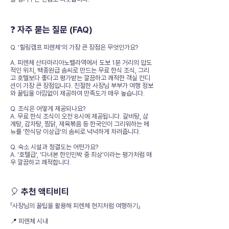
❓ 자주 묻는 질문 (FAQ)
Q. '힐링캠프 피렌체'의 가장 큰 장점은 무엇인가요?
A. 피렌체 산타마리아노벨라역에서 도보 1분 거리의 압도
적인 위치, 백종원급 솜씨로 만드는 무료 한식 조식, 그리
고 호텔보다 좋다고 평가받는 깔끔하고 쾌적한 객실 컨디
션이 가장 큰 장점입니다. 친절한 사장님 부부가 여행 정보
와 꿀팁을 아낌없이 제공하여 만족도가 매우 높습니다.
Q. 조식은 어떻게 제공되나요?
A. 무료 한식 조식이 오전 8시에 제공됩니다. 갈비탕, 삼
계탕, 감자탕, 찜닭, 제육볶음 등 한국인이 그리워하는 메
뉴를 '한식당 이상급'의 솜씨로 넉넉하게 차려줍니다.
Q. 숙소 시설과 청결도는 어떤가요?
A. '호텔급', '다녀본 한인민박 중 최상'이라는 평가처럼 매
우 깔끔하고 쾌적합니다.
🎈 추천 액티비티
「사장님의 꿀팁을 활용해 피렌체 현지처럼 여행하기」
📍 피렌체 시내