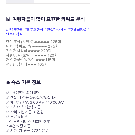
📊 여행자들이 많이 표현한 키워드 분석
#역1분거리 #최고의한식 #친절한사장님 #호텔급청결 #
단독화장실
한식 조식 (맛있음) ▰▰▰▰▰ 325회
위치 (역 바로 앞) ▰▰▰▰▰ 275회
친절한 사장님 ▰▰▰▰ 220회
시설/청결 (호텔급) ▰▰▰▰ 120회
개별 화장실/샤워실 ▰▰▰ 115회
편안한 잠자리 ▰▰▰ 105회
🛎️ 숙소 기본 정보
✅ 수용 인원: 최대 6명
✅ 객실 내 전용 화장실/샤워실 1개
✅ 체크인/아웃: 3:00 PM / 10:00 AM
✅ 조식/석식: 한식 제공
✅ 가격: 2인 기준 31만원
✅ 무료 서비스:
* 짐 보관 서비스: 체크인 전후
* 수건: 2장 제공.
✅ 기타: 키 보증금 €20 유로