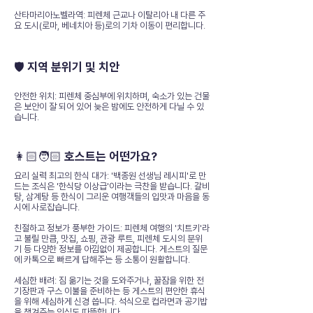
산타마리아노벨라역: 피렌체 근교나 이탈리아 내 다른 주
요 도시(로마, 베네치아 등)로의 기차 이동이 편리합니다.
🛡️ 지역 분위기 및 치안
안전한 위치: 피렌체 중심부에 위치하며, 숙소가 있는 건물
은 보안이 잘 되어 있어 늦은 밤에도 안전하게 다닐 수 있
습니다.
👩🏻🧑🏻 호스트는 어떤가요?
요리 실력 최고의 한식 대가: '백종원 선생님 레시피'로 만
드는 조식은 '한식당 이상급'이라는 극찬을 받습니다. 갈비
탕, 삼계탕 등 한식이 그리운 여행객들의 입맛과 마음을 동
시에 사로잡습니다.
친절하고 정보가 풍부한 가이드: 피렌체 여행의 '치트키'라
고 불릴 만큼, 맛집, 쇼핑, 관광 루트, 피렌체 도시의 분위
기 등 다양한 정보를 아낌없이 제공합니다. 게스트의 질문
에 카톡으로 빠르게 답해주는 등 소통이 원활합니다.
세심한 배려: 짐 옮기는 것을 도와주거나, 꿀잠을 위한 전
기장판과 구스 이불을 준비하는 등 게스트의 편안한 휴식
을 위해 세심하게 신경 씁니다. 석식으로 컵라면과 공기밥
을 챙겨주는 인심도 따뜻합니다.