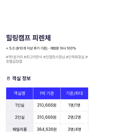
힐링캠프 피렌체
⭐️ 5.0 (810개 이상 후기 기준) · 재방문 의사 100%
#역1분거리 #최고의한식 #친절한사장님 #단독화장실 #
호텔급청결
🚪 객실 정보
객실명
1박 기준
기준/최대
1인실
310,666원
1명/1명
2인실
310,666원
2명/2명
패밀리룸
384,636원
3명/4명