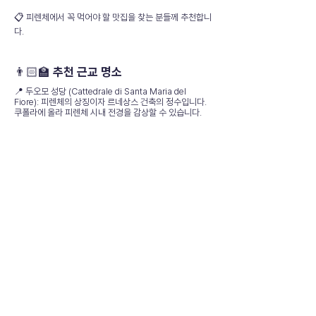
📋 피렌체에서 꼭 먹어야 할 맛집을 찾는 분들께 추천합니
다.
👨🏻‍🏫 추천 근교 명소
📍 두오모 성당 (Cattedrale di Santa Maria del
Fiore): 피렌체의 상징이자 르네상스 건축의 정수입니다.
쿠폴라에 올라 피렌체 시내 전경을 감상할 수 있습니다.
📍 베키오 다리 (Ponte Vecchio): 아르노 강 위에 세워진
피렌체의 가장 오래된 다리로, 보석 상점들이 늘어서 있습
니다.
📋 종합 평가
위치: ⭐⭐⭐⭐⭐ (99점)
시설: ⭐⭐⭐⭐⭐ (95점)
청결: ⭐⭐⭐⭐⭐ (98점)
가격 대비 만족도: ⭐⭐⭐⭐⭐ (95점)
✨ 종합점수: 96.75점