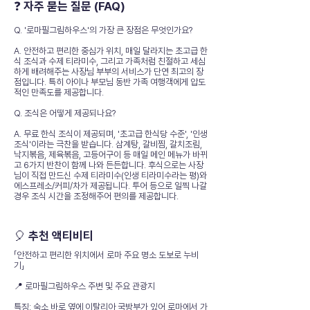
❓ 자주 묻는 질문 (FAQ)
Q. '로마필그림하우스'의 가장 큰 장점은 무엇인가요?
A. 안전하고 편리한 중심가 위치, 매일 달라지는 초고급 한
식 조식과 수제 티라미수, 그리고 가족처럼 친절하고 세심
하게 배려해주는 사장님 부부의 서비스가 단연 최고의 장
점입니다. 특히 아이나 부모님 동반 가족 여행객에게 압도
적인 만족도를 제공합니다.
Q. 조식은 어떻게 제공되나요?
A. 무료 한식 조식이 제공되며, '초고급 한식당 수준', '인생
조식'이라는 극찬을 받습니다. 삼계탕, 갈비찜, 갈치조림,
낙지볶음, 제육볶음, 고등어구이 등 매일 메인 메뉴가 바뀌
고 6가지 반찬이 함께 나와 든든합니다. 후식으로는 사장
님이 직접 만드신 수제 티라미수(인생 티라미수라는 평)와
에스프레소/커피/차가 제공됩니다. 투어 등으로 일찍 나갈
경우 조식 시간을 조정해주어 편의를 제공합니다.
🎈 추천 액티비티
「안전하고 편리한 위치에서 로마 주요 명소 도보로 누비
기」
📍 로마필그림하우스 주변 및 주요 관광지
특징: 숙소 바로 옆에 이탈리아 국방부가 있어 로마에서 가