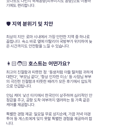
오나르도 다빈치 국제공항(피우미치노 공항)으로 이동하
기에도 편리합니다.
🛡️ 지역 분위기 및 치안
최상의 치안: 로마 시내에서 가장 안전한 지역 중 하나로
꼽힙니다. 숙소 바로 옆에 이탈리아 국방부가 위치하여 늦
은 시간까지도 안전함을 느낄 수 있습니다.
👩🏻🧑🏻 호스트는 어떤가요?
최고의 친절함과 따뜻한 정: '동생처럼 아들 딸처럼 귀하게
대한다', '부모님 같다', '항상 인자한 미소' 등 사장님 부부
의 극진한 친절함과 따뜻한 배려가 모든 후기에서 압도적
으로 언급됩니다.
안심 케어: 낯선 타지에서 한국인이 상주하며 심리적인 안
정감을 주고, 공항 도착 여부까지 염려하는 등 가족 같은
케어를 제공합니다.
특별한 경험 제공: 일요일 무료 성지순례, 가끔 저녁 야경
투어 등 게스트에게 잊지 못할 특별한 경험을 제공하려 합
니다.