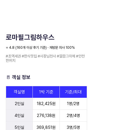
로마필그림하우스
⭐️ 4.8 (160개 이상 후기 기준) · 재방문 의사 100%
#초역세권 #한식맛집 #사장님천사 #깔끔그자체 #안전
한위치
🚪 객실 정보
객실명
1박 기준
기준/최대
2인실
182,425원
1명/2명
4인실
276,138원
2명/4명
5인실
369,851원
3명/5명