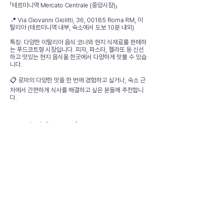
「테르미니역 Mercato Centrale (중앙시장)」
📍 Via Giovanni Giolitti, 36, 00185 Roma RM, 이
탈리아 (테르미니역 내부, 숙소에서 도보 10분 내외)
특징: 다양한 이탈리아 음식 코너와 현지 식재료를 판매하
는 푸드코트형 시장입니다. 피자, 파스타, 젤라또 등 신선
하고 맛있는 현지 음식을 한곳에서 다양하게 맛볼 수 있습
니다.
📋 로마의 다양한 맛을 한 번에 경험하고 싶거나, 숙소 근
처에서 간편하게 식사를 해결하고 싶은 분들께 추천합니
다.
👨🏻‍🏫 추천 근교 명소
📍 트레비 분수 (Fontana di Trevi): 세계적으로 유명한
분수로, 동전을 던지며 소원을 빌어보세요. 숙소에서 도보
이동 가능합니다.
📍 판테온 (Pantheon): 고대 로마의 건축 기술을 엿볼 수
있는 경이로운 신전입니다. 숙소에서 도보 이동 가능합니
다.
📋 종합 평가