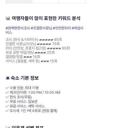
📊 여행자들이 많이 표현한 키워드 분석
#완벽한한식조식 #친절한사장님 #안전한위치 #픽업서
비스
조식 (한식 & 티라미수) ▰▰▰▰▰ 85회
친절한 사장님/사모님 ▰▰▰▰▰ 75회
위치 (안전성, 관광지 접근성) ▰▰▰▰▰ 65회
유료 공항 픽업/샌딩 ▰▰▰▰ 25회
깔끔함/청결 ▰▰▰ 15회
서비스 (얼음물, 세탁 등) ▰▰▰ 15회
🛎️ 숙소 기본 정보
✅ 수용 인원: 최대 11명
✅ 체크인/아웃: 1:00 PM / 10:00 AM
✅ 한식 조식(무료)
✅ 무료 서비스: 짐보관
✅ 유료 서비스: 세탁 서비스
✅ 도시세: 1인 1박 6유로 (현장 결제)