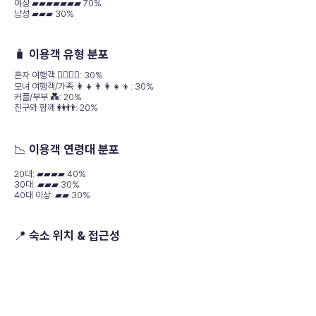
여성 ▰▰▰▰▰▰▰ 70%
남성 ▰▰▰ 30%
🧳 이용객 유형 분포
혼자 여행객 🚶‍♀️🚶‍♂️: 30%
모녀 여행객/가족 👩‍👧👨‍👩‍👧‍👦: 30%
커플/부부 💑: 20%
친구와 함께 👭👬: 20%
📉 이용객 연령대 분포
20대: ▰▰▰▰ 40%
30대: ▰▰▰ 30%
40대 이상: ▰▰ 30%
📍 숙소 위치 & 접근성