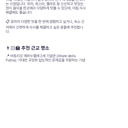
는 시장입니다. 피자, 파스타, 젤라또 등 신선하고 맛있는
현지 음식을 한곳에서 다양하게 맛볼 수 있으며, 아침 식사
해결에도 좋습니다.
📋 로마의 다양한 맛을 한 번에 경험하고 싶거나, 숙소 근
처에서 간편하게 식사를 해결하고 싶은 분들께 추천합니
다.
👨🏻‍🏫 추천 근교 명소
📍 비토리오 에마누엘레 2세 기념관 (Altare della
Patria): 거대한 규모와 압도적인 존재감을 자랑하는 기념
관입니다. 옥상에서 로마 시내의 멋진 파노라마 뷰를 감상
할 수 있습니다.
📍 스페인 광장 (Piazza di Spagna) & 트레비 분수
(Fontana di Trevi): 로마의 대표적인 관광 명소로, 아름
다운 건축물과 활기찬 분위기를 느낄 수 있습니다. 대중교
통으로 쉽게 이동 가능합니다.
📋 종합 평가
위치: ⭐⭐⭐⭐⭐ (100점)
시설: ⭐⭐⭐⭐ (90점)