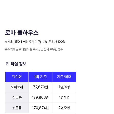
로마 풀하우스
⭐️ 4.8 (150개 이상 후기 기준) · 재방문 의사 100%
#초역세권 #개별욕실 #사장님천사 #무한생수
🚪 객실 정보
객실명
1박 기준
기준/최대
도미토리
77,670원
1명/4명
싱글룸
139,806원
1명/1명
커풀룸
170,874원
2명/2명