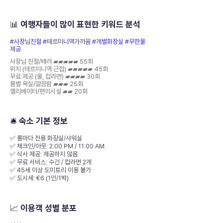
📊 여행자들이 많이 표현한 키워드 분석
#사장님친절 #테르미니역가까움 #개별화장실 #무한물
제공
사장님 친절/배려 ▰▰▰▰▰ 55회
위치 (테르미니역 근접) ▰▰▰▰▰ 45회
무료 제공 (물, 컵라면) ▰▰▰▰ 30회
룸별 욕실/깔끔함 ▰▰▰ 25회
엘리베이터/편의시설 ▰▰ 20회
🛎️ 숙소 기본 정보
✅ 룸마다 전용 화장실/샤워실
✅ 체크인/아웃: 2:00 PM / 11:00 AM
✅ 식사 제공: 제공하지 않음
✅ 무료 서비스: 수건 / 컵라면 2개
✅ 45세 이상 도미토리 이용 불가
✅ 도시세: €6 (1인/1박)
📈 이용객 성별 분포