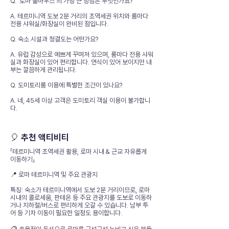
Q. '로마 풀하우스'의 가장 큰 장점은 무엇인가요?
A. 테르미니역 도보 2분 거리의 초역세권 위치와 룸마다
전용 샤워실/화장실이 완비된 점입니다.
Q. 숙소 시설과 청결도는 어떤가요?
A. 유럽 감성으로 예쁘게 꾸며져 있으며, 룸마다 전용 샤워
실과 화장실이 있어 편리합니다. 연식이 있어 보이지만 내
부는 깔끔하게 관리됩니다.
Q. 도미토리룸 이용에 특별한 조건이 있나요?
A. 네, 45세 이상 고객은 도미토리 객실 이용이 불가합니
다.
🎈 추천 액티비티
「테르미니역 초역세권 활용, 로마 시내 & 근교 자유롭게
이동하기」
📍 로마 테르미니역 및 주요 관광지
특징: 숙소가 테르미니역에서 도보 2분 거리이므로, 로마
시내의 콜로세움, 판테온 등 주요 관광지를 도보로 이동하
거나 지하철/버스로 편리하게 오갈 수 있습니다. 남부 투
어 등 기차 이동이 필요한 일정도 용이합니다.