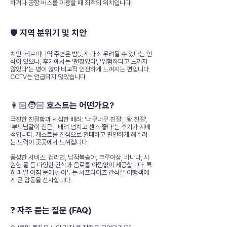
하거나 공항 버스를 이용할 때 최적의 위치입니다.
🛡️ 지역 분위기 및 치안
치안: 테르미니역 주변은 밤늦게 다소 우려될 수 있다는 인
식이 있으나, 후기에서는 '괜찮았다', '위험하다고 느끼지
않았다'는 평이 많아 비교적 안전하게 느껴지는 편입니다.
CCTV는 언급되지 않았습니다.
👩🏻🧑🏻 호스트는 어떤가요?
극진한 친절함과 세심한 배려: '너무너무 친절', '왕 친절',
'부모님같이 친근', '배려 넘치고 센스 좋다'는 후기가 지배
적입니다. 게스트를 진심으로 환대하고 편안하게 해주려
는 노력이 곳곳에서 느껴집니다.
풍성한 서비스: 컵라면, 납작복숭아, 크루아상, 바나나, 시
원한 물 등 다양한 간식과 음료를 아낌없이 제공합니다. 특
히 매일 아침 문에 걸어두는 서프라이즈 간식은 여행객에
게 큰 감동을 선사합니다.
❓ 자주 묻는 질문 (FAQ)