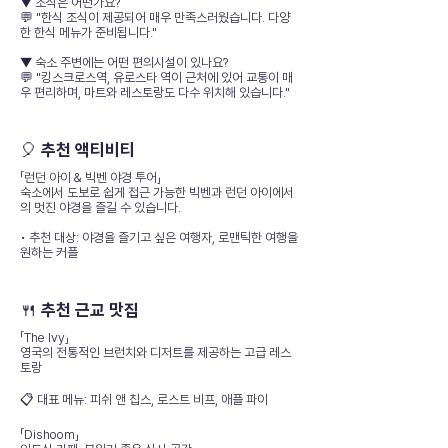
▼ 조식은 어떤가요?
💬 "한식 조식이 제공되어 매우 만족스러웠습니다. 다양
한 한식 메뉴가 준비됩니다."
▼ 숙소 주변에는 어떤 편의시설이 있나요?
💬 "킹스크로스역, 유로스타 역이 근처에 있어 교통이 매
우 편리하며, 마트와 레스토랑도 다수 위치해 있습니다."
🎈 추천 액티비티
「런던 아이 & 빅벤 야경 투어」
숙소에서 도보로 쉽게 접근 가능한 빅벤과 런던 아이에서
의 멋진 야경을 즐길 수 있습니다.
• 추천 대상: 야경을 즐기고 싶은 여행자, 로맨틱한 여행을
원하는 커플
🍴 추천 근교 맛집
「The Ivy」
영국의 전통적인 브런치와 디저트를 제공하는 고급 레스
토랑
📋 대표 메뉴: 피쉬 앤 칩스, 로스트 비프, 애플 파이
「Dishoom」