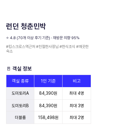
런던 청춘민박
⭐️ 4.8 (70개 이상 후기 기준) · 재방문 의향 95%
#킹스크로스역근처 #친절한사장님 #한식조식 #깨끗한
숙소
🚪 객실 정보
객실 종류
1인 기준
비고
도미토리A
84,390원
최대 4명
도미토리B
84,390원
최대 3명
더블룸
158,498원
최대 2명