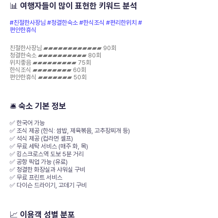
📊 여행자들이 많이 표현한 키워드 분석
#친절한사장님 #청결한숙소 #한식조식 #편리한위치 #
편안한휴식
친절한사장님 ▰▰▰▰▰▰▰▰▰▰▰▰ 90회
청결한숙소 ▰▰▰▰▰▰▰▰▰▰ 80회
위치좋음 ▰▰▰▰▰▰▰▰▰ 75회
한식조식 ▰▰▰▰▰▰▰▰ 60회
편안한휴식 ▰▰▰▰▰▰▰ 50회
🛎️ 숙소 기본 정보
✅ 한국어 가능
✅ 조식 제공 (한식: 쌈밥, 제육볶음, 고추장찌개 등)
✅ 석식 제공 (컵라면 셀프)
✅ 무료 세탁 서비스 (매주 화, 목)
✅ 킹스크로스역 도보 5분 거리
✅ 공항 픽업 가능 (유료)
✅ 청결한 화장실과 샤워실 구비
✅ 무료 프린트 서비스
✅ 다이슨 드라이기, 고데기 구비
📈 이용객 성별 분포