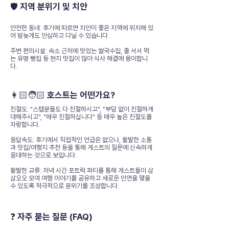
🛡️ 지역 분위기 및 치안
안전한 동네: 후기에 따르면 치안이 좋은 지역에 위치해 있
어 밤늦게도 안심하고 다닐 수 있습니다.
주변 편의시설: 숙소 근처에 맛있는 쌀국수집, 줄 서서 먹
는 유명 빵집 등 현지 맛집이 많아 식사 해결에 용이합니
다.
👩🏻🧑🏻 호스트는 어떤가요?
친절도: "스탭분들도 다 친절하시고", "부담 없이 친절하게
대해주시고", "매우 친절하십니다" 등 매우 높은 친절도를
자랑합니다.
응답속도: 후기에서 직접적인 언급은 없으나, 활발한 소통
과 맛집/여행지 추천 등을 통해 게스트의 질문에 신속하게
응대하는 것으로 보입니다.
활발한 교류: 저녁 시간 포트럭 파티를 통해 게스트들이 삼
삼오오 모여 여행 이야기를 공유하고 새로운 인연을 맺을
수 있도록 적극적으로 분위기를 조성합니다.
❓ 자주 묻는 질문 (FAQ)