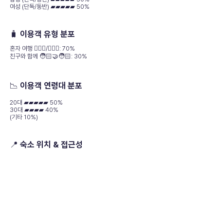
여성 (단독/동반) ▰▰▰▰▰ 50%
🧳 이용객 유형 분포
혼자 여행 🧍🏻‍♀️/🧍🏻‍♂️: 70%
친구와 함께 🧑🏻‍🤝‍🧑🏻: 30%
📉 이용객 연령대 분포
20대 ▰▰▰▰▰ 50%
30대 ▰▰▰▰ 40%
(기타 10%)
📍 숙소 위치 & 접근성