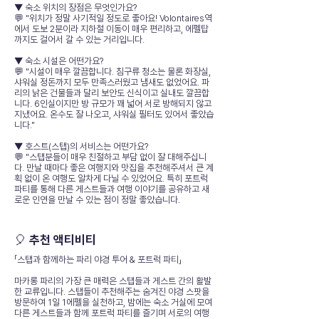
▼ 숙소 위치의 장점은 무엇인가요?
💬 "위치가 정말 사기적일 정도로 좋아요! Volontaires역
에서 도보 2분이라 지하철 이동이 매우 편리하고, 에펠탑
까지도 걸어서 갈 수 있는 거리입니다.
▼ 숙소 시설은 어떤가요?
💬 "시설이 매우 깔끔합니다. 침구류 청소는 물론 화장실,
샤워실 정돈까지 모두 만족스러웠고 냄새도 없었어요. 파
리의 낡은 건물들과 달리 보안도 신식이고 실내도 깔끔합
니다. 6인실이지만 방 규모가 꽤 넓어 서로 방해되지 않고
지냈어요. 온수도 잘 나오고, 샤워실 필터도 있어서 좋았습
니다."
▼ 호스트(스탭)의 서비스는 어떤가요?
💬 "스탭분들이 매우 친절하고 부담 없이 잘 대해주십니
다. 만날 때마다 좋은 여행지와 맛집을 추천해주셔서 큰 계
획 없이 온 여행도 알차게 다닐 수 있었어요. 특히 포트럭
파티를 통해 다른 게스트들과 여행 이야기를 공유하고 새
로운 인연을 만날 수 있는 점이 정말 좋았습니다.
🎈 추천 액티비티
「스탭과 함께하는 파리 야경 투어 & 포트럭 파티」
마카롱 파리의 가장 큰 매력은 스탭들과 게스트 간의 활발
한 교류입니다. 스탭들이 추천해주는 숨겨진 야경 스팟을
방문하여 1일 1에펠을 실천하고, 밤에는 숙소 거실에 모여
다른 게스트들과 함께 포트럭 파티를 즐기며 서로의 여행