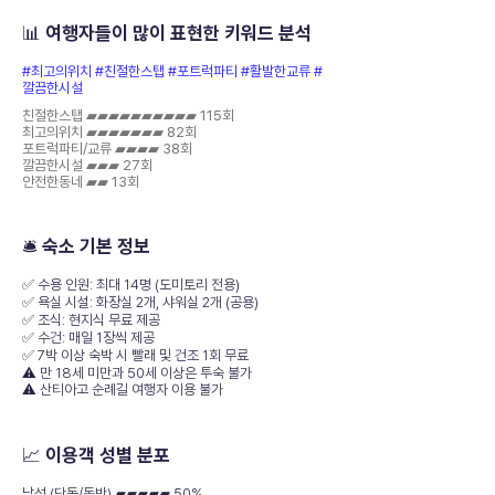
📊 여행자들이 많이 표현한 키워드 분석
#최고의위치 #친절한스탭 #포트럭파티 #활발한교류 #
깔끔한시설
친절한스탭 ▰▰▰▰▰▰▰▰▰▰ 115회
최고의위치 ▰▰▰▰▰▰▰ 82회
포트럭파티/교류 ▰▰▰▰ 38회
깔끔한시설 ▰▰▰ 27회
안전한동네 ▰▰ 13회
🛎️ 숙소 기본 정보
✅ 수용 인원: 최대 14명 (도미토리 전용)
✅ 욕실 시설: 화장실 2개, 샤워실 2개 (공용)
✅ 조식: 현지식 무료 제공
✅ 수건: 매일 1장씩 제공
✅ 7박 이상 숙박 시 빨래 및 건조 1회 무료
⚠️ 만 18세 미만과 50세 이상은 투숙 불가
⚠️ 산티아고 순례길 여행자 이용 불가
📈 이용객 성별 분포
남성 (단독/동반) ▰▰▰▰▰ 50%