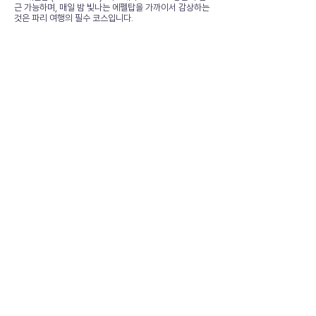
근 가능하며, 매일 밤 빛나는 에펠탑을 가까이서 감상하는
것은 파리 여행의 필수 코스입니다.
📍 샹 드 마르스 (Champ de Mars): 에펠탑 바로 앞에
펼쳐진 넓은 공원으로, 피크닉을 즐기거나 여유롭게 산책
하며 에펠탑을 배경으로 사진을 찍기 좋습니다.
📋 종합 평가
위치: ⭐⭐⭐⭐⭐ (98점)
시설: ⭐⭐⭐⭐⭐ (90점)
청결: ⭐⭐⭐⭐⭐ (95점)
가격 대비 만족도: ⭐⭐⭐⭐⭐ (95점)
✨ 종합점수: 94점
💡 정리하면 이 숙소는?
'마카롱 파리'는 Volontaires역 도보 2분이라는 최고
의 접근성을 바탕으로 파리 시내 및 외곽 어디든 편리
하게 이동할 수 있는 교통의 요지입니다. 만 18~49
세의 젊은 여행객들을 위한 도미토리 전문 숙소로, 매
우 친절하고 적극적인 스탭들과의 교류, 그리고 포트
럭 파티를 통한 게스트 간의 활발한 소통은 혼자 여행