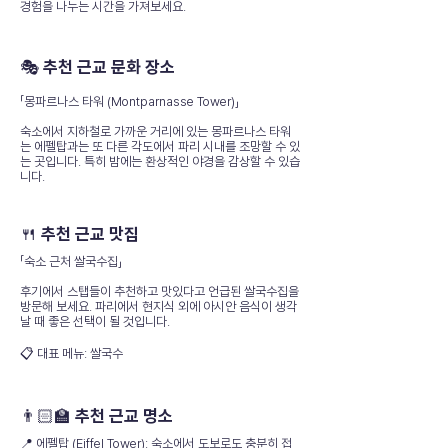
경험을 나누는 시간을 가져보세요.
🎭 추천 근교 문화 장소
「몽파르나스 타워 (Montparnasse Tower)」
숙소에서 지하철로 가까운 거리에 있는 몽파르나스 타워
는 에펠탑과는 또 다른 각도에서 파리 시내를 조망할 수 있
는 곳입니다. 특히 밤에는 환상적인 야경을 감상할 수 있습
니다.
🍴 추천 근교 맛집
「숙소 근처 쌀국수집」
후기에서 스탭들이 추천하고 맛있다고 언급된 쌀국수집을
방문해 보세요. 파리에서 현지식 외에 아시안 음식이 생각
날 때 좋은 선택이 될 것입니다.
📋 대표 메뉴: 쌀국수
👨🏻‍🏫 추천 근교 명소
📍 에펠탑 (Eiffel Tower): 숙소에서 도보로도 충분히 접