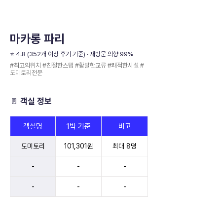
마카롱 파리
⭐️ 4.8 (352개 이상 후기 기준) · 재방문 의향 99%
#최고의위치 #친절한스탭 #활발한교류 #쾌적한시설 #
도미토리전문
🚪 객실 정보
객실명
1박 기준
비고
도미토리
101,301원
최대 8명
-
-
-
-
-
-