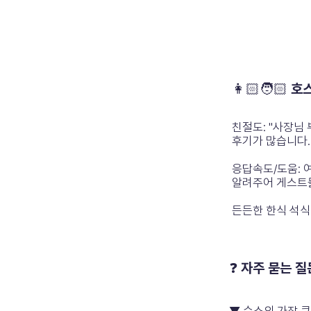
👩🏻🧑🏻 
친절도: "사장님
후기가 많습니다.
응답속도/도움: 
알려주어 게스트들
든든한 한식 석식
❓ 자주 묻는 질문