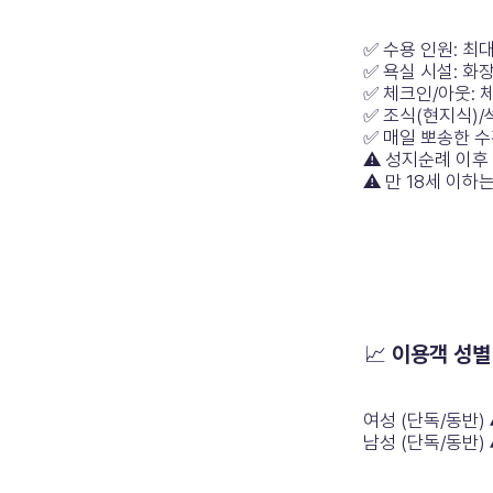
✅ 수용 인원: 최대
✅ 욕실 시설: 화장
✅ 체크인/아웃: 
✅ 조식(현지식)/
✅ 매일 뽀송한 수
⚠️ 성지순례 이후
⚠️ 만 18세 이
📈 이용객 성별
여성 (단독/동반)
남성 (단독/동반)