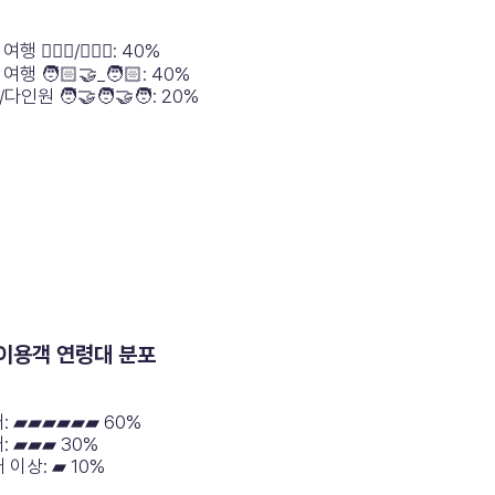
행 🧍🏻‍♀️/🧍🏻‍♂️: 40%
여행 🧑🏻‍🤝_🧑🏻: 40%
다인원 🧑‍🤝‍🧑‍🤝‍🧑: 20%
 이용객 연령대 분포
대: ▰▰▰▰▰▰ 60%
: ▰▰▰ 30%
 이상: ▰ 10%