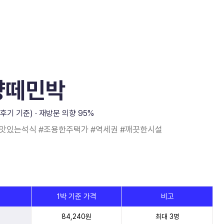
샹떼민박
이상 후기 기준) · 재방문 의향 95%
#맛있는석식 #조용한주택가 #역세권 #깨끗한시설
1박 기준 가격
비고
84,240원
최대 3명