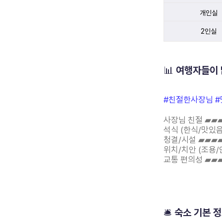
개인실
2인실
📊 여행자들이
#친절한사장님 #
사장님 친절 ▰▰
석식 (한식/맛있음
청결/시설 ▰▰▰▰
위치/치안 (조용/
교통 편의성 ▰▰▰
🛎️ 숙소 기본 