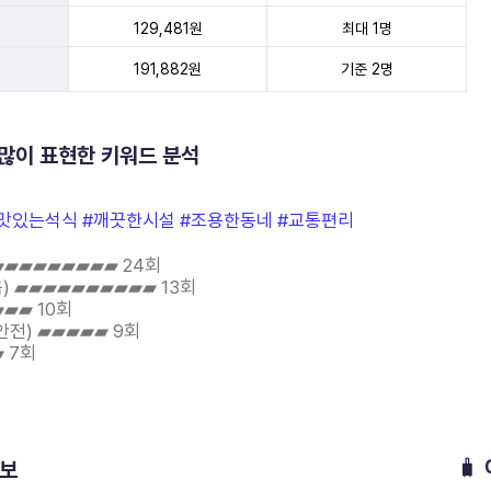
129,481원
최대 1명
191,882원
기준 2명
 많이 표현한 키워드 분석
맛있는석식 #깨끗한시설 #조용한동네 #교통편리
▰▰▰▰▰▰▰▰▰ 24회
) ▰▰▰▰▰▰▰▰▰▰ 13회
▰▰ 10회
안전) ▰▰▰▰▰ 9회
 7회
🧳
정보