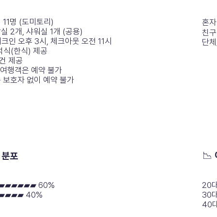
 11명 (도미토리)
혼자 여
실 2개, 샤워실 1개 (공용)
친구 
체크인 오후 3시, 체크아웃 오전 11시
단체/
석식(한식) 제공
건 제공
 여행객은 예약 불가
하는 보호자 없이 예약 불가
📉
 분포
 ▰▰▰▰▰▰ 60%
20
 ▰▰▰▰ 40%
30대
40대