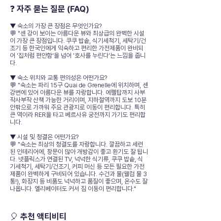
❓ 자주 묻는 질문 (FAQ)
▼ 숙소의 가장 큰 장점은 무엇인가요?
💬 "센 강이 보이는 아름다운 뷰와 최상급의 완벽한 시설
이 가장 큰 장점입니다. 쿠쿠 밥솥, 식기세척기, 세탁기/건
조기 등 한국인에게 익숙하고 편리한 가전제품이 완비되
어 '집처럼 편안함'을 넘어 '호사를 누린다'는 느낌을 줍니
다.
▼ 숙소 위치와 교통 편의성은 어떤가요?
💬 "숙소는 파리 15구 Quai de Grenelle에 위치하며, 센
강변에 있어 아름다운 뷰를 자랑합니다. 에펠탑까지 사부
작사부작 산책 가능한 거리이며, 지하철역까지 도보 10분
안팎으로 가까워 주요 관광지로 이동이 편리합니다. 특히
큰 역이라 RER을 타고 베르사유 궁전까지 가기도 편리합
니다.
▼ 시설 및 청결은 어떤가요?
💬 "숙소는 최상의 청결도를 자랑합니다. 깔끔하고 세련
된 인테리어에, 창문이 많아 개방감이 좋고 환기도 잘 됩니
다. 넷플릭스가 연결된 TV, 넉넉한 식기류, 쿠쿠 밥솥, 식
기세척기, 세탁기/건조기, 커피 머신 등 모든 필요한 가전
제품이 완벽하게 구비되어 있습니다. 수건과 물(웰컴 물 3
통!), 화장지 등 비품도 넉넉하고 품질이 좋으며, 온수도 잘
나옵니다. 엘리베이터도 커서 짐 이동이 편리합니다."
🎈 추천 액티비티