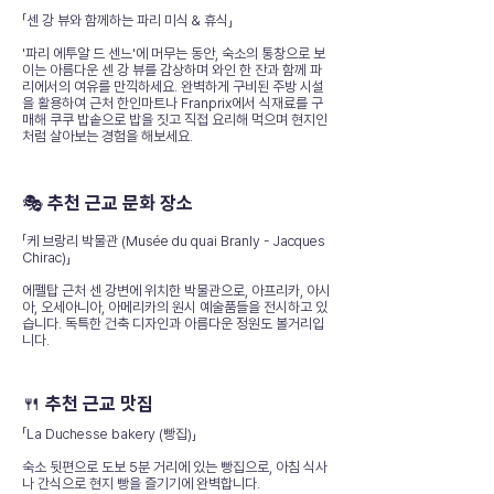
「센 강 뷰와 함께하는 파리 미식 & 휴식」
'파리 에투알 드 센느'에 머무는 동안, 숙소의 통창으로 보
이는 아름다운 센 강 뷰를 감상하며 와인 한 잔과 함께 파
리에서의 여유를 만끽하세요. 완벽하게 구비된 주방 시설
을 활용하여 근처 한인마트나 Franprix에서 식재료를 구
매해 쿠쿠 밥솥으로 밥을 짓고 직접 요리해 먹으며 현지인
처럼 살아보는 경험을 해보세요.
🎭 추천 근교 문화 장소
「케 브랑리 박물관 (Musée du quai Branly - Jacques
Chirac)」
에펠탑 근처 센 강변에 위치한 박물관으로, 아프리카, 아시
아, 오세아니아, 아메리카의 원시 예술품들을 전시하고 있
습니다. 독특한 건축 디자인과 아름다운 정원도 볼거리입
니다.
🍴 추천 근교 맛집
「La Duchesse bakery (빵집)」
숙소 뒷편으로 도보 5분 거리에 있는 빵집으로, 아침 식사
나 간식으로 현지 빵을 즐기기에 완벽합니다.