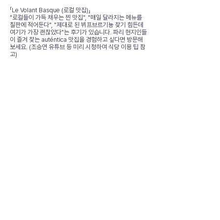
「Le Volant Basque (로컬 맛집)」
"로컬들이 가득 채우는 찐 맛집", "매일 달라지는 메뉴를
칠판에 적어둔다", "제대로 된 뷔프브르기뇽 찾기 힘든데
여기가 가장 괜찮았다"는 후기가 있습니다. 파리 현지인들
이 즐겨 찾는 auténtica 맛집을 경험하고 싶다면 방문해
보세요. (조승연 유튜브 등 미리 시청하여 식당 이용 팁 참
고)
👨🏻‍🏫 추천 근교 명소
📍에펠탑 (Eiffel Tower): 숙소에서 도보로 쉽게 갈 수 있
는 파리의 상징. 야경 감상 및 주변 마르스 광장에서의 피
크닉 추천.
📍 바토무슈 (Bateaux-Mouches) 선착장: 도보 15분
거리로, 센 강 유람선을 타고 파리의 주요 명소들을 강 위
에서 감상할 수 있습니다.
📋 종합 평가
위치: ⭐⭐⭐⭐⭐ (98점)
시설: ⭐⭐⭐⭐⭐ (99점)
청결: ⭐⭐⭐⭐⭐ (99점)
가격 대비 만족도: ⭐⭐⭐⭐⭐ (95점)