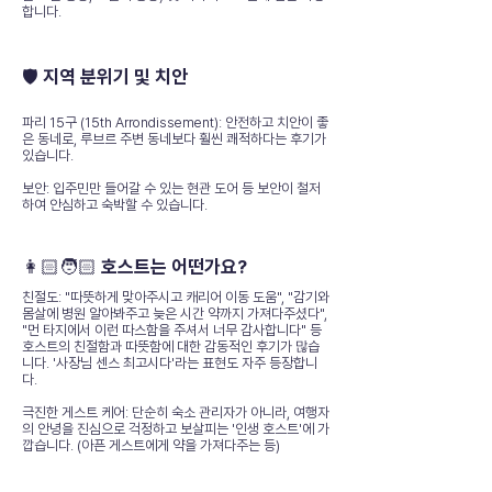
합니다.
🛡️ 지역 분위기 및 치안
파리 15구 (15th Arrondissement): 안전하고 치안이 좋
은 동네로, 루브르 주변 동네보다 훨씬 쾌적하다는 후기가
있습니다.
보안: 입주민만 들어갈 수 있는 현관 도어 등 보안이 철저
하여 안심하고 숙박할 수 있습니다.
👩🏻🧑🏻 호스트는 어떤가요?
친절도: "따뜻하게 맞아주시고 캐리어 이동 도움", "감기와
몸살에 병원 알아봐주고 늦은 시간 약까지 가져다주셨다",
"먼 타지에서 이런 따스함을 주셔서 너무 감사합니다" 등
호스트의 친절함과 따뜻함에 대한 감동적인 후기가 많습
니다. '사장님 센스 최고시다'라는 표현도 자주 등장합니
다.
극진한 게스트 케어: 단순히 숙소 관리자가 아니라, 여행자
의 안녕을 진심으로 걱정하고 보살피는 '인생 호스트'에 가
깝습니다. (아픈 게스트에게 약을 가져다주는 등)