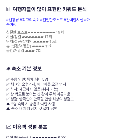
📊 여행자들이 많이 표현한 키워드 분석
#센강뷰 #최고의숙소 #친절한호스트 #완벽한시설 #가
족여행
친절한 호스트▰▰▰▰▰▰▰▰▰ 19회
시설/청결 ▰▰▰▰▰▰▰ 17회
위치/접근성/치안 ▰▰▰▰▰ 15회
뷰 (센강/에펠탑) ▰▰▰▰ 11회
공간/개방감 ▰▰▰ 7회
🛎️ 숙소 기본 정보
✅ 수용 인원: 독채 최대 5명
✅ 체크인 오후 4시, 체크아웃 오전 11시
✅ 식사: 제공하지 않음 (취사 가능)
✅ 창 밖으로 보이는 센 강이 무척 아름다움
✅ 청결: 한국인이 만족할 만한 최상의 청결도
⚠️ 2명 숙박 시 방은 하나만 사용.
⚠️ 숙소 내 파티 금지 및 절대 금연
📈 이용객 성별 분포
여성 (단독/동반) ▰▰▰▰▰▰▰▰ 80%