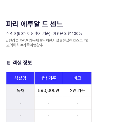
파리 에투알 드 센느
⭐️ 4.9 (50개 이상 후기 기준) · 재방문 의향 100%
#센강뷰 #럭셔리독채 #완벽한시설 #친절한호스트 #최
고의위치 #가족여행강추
🚪 객실 정보
객실명
1박 기준
비고
독채
590,000원
2인 기준
-
-
-
-
-
-