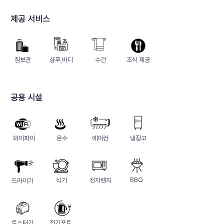
제공 서비스
짐보관
샴푸,바디
수건
​조식 제공
​공용 시설
와이파이
온수
에어컨
냉장고
BBQ
식기
전자렌지
드라이기
토스터기
전기포트